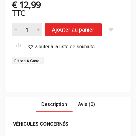
€
12,99
TTC
P.B.R AG-6131 FILTRE A CARBURANT quantity
Ajouter au panier
ajouter à la liste de souhaits
Tag:
Filtres A Gasoil
MON COMPTE
BOUTIQUE
PROFESSIONNELS
PROMOTIONS
COMMANDES
Description
Avis (0)
VÉHICULES CONCERNÉS